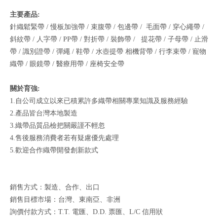
主要產品:
針織鬆緊帶 / 慢板加強帶 / 束腹帶 / 包邊帶 / 毛面帶 / 穿心繩帶 /
斜紋帶 / 人字帶 / PP帶 / 對折帶 / 裝飾帶 / 提花帶 / 子母帶 / 止滑
帶 / 識別證帶 / 彈繩 / 鞋帶 / 水壺提帶 相機背帶 / 行李束帶 / 寵物
織帶 / 眼鏡帶 / 醫療用帶 / 座椅安全帶
關於育強:
1.自公司成立以來已積累許多織帶相關專業知識及服務經驗
2.產品皆台灣本地製造
3.織帶品質品檢把關嚴謹不輕忽
4.售後服務消費者若有疑慮優先處理
5.歡迎合作織帶開發創新款式
銷售方式：製造、合作、出口
銷售目標市場：台灣、東南亞、非洲
詢價付款方式：T.T. 電匯、D.D. 票匯、L/C 信用狀