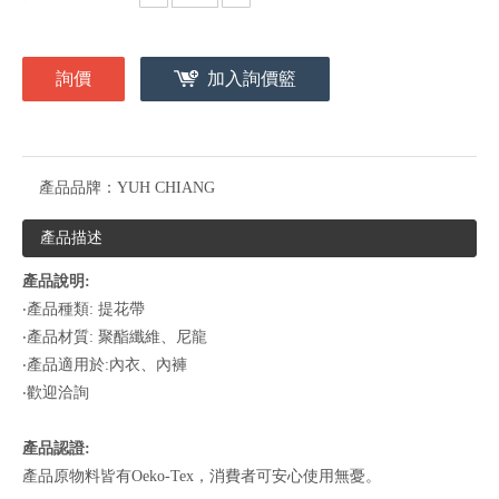
詢價
加入詢價籃
產品品牌：
YUH CHIANG
產品描述
產品說明:
‧產品種類: 提花帶
‧產品材質: 聚酯纖維、尼龍
‧產品適用於:內衣、內褲
‧歡迎洽詢
產品認證:
產品原物料皆有Oeko-Tex，消費者可安心使用無憂。