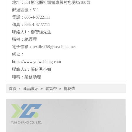
地址：
551彰化縣社頭鄉東興村忠勇街180號
郵遞區號：511
電話：886-4-8722111
傳真：886-4-8727711
聯絡人1：柳智強先生
職稱：總經理
電子信箱：
textile.f68@msa.hinet.net
網址：
https://
www.yc-webbing.com
聯絡人2：張伊秀小姐
職稱：業務助理
首頁
»
產品展示
»
鬆緊帶
»
提花帶