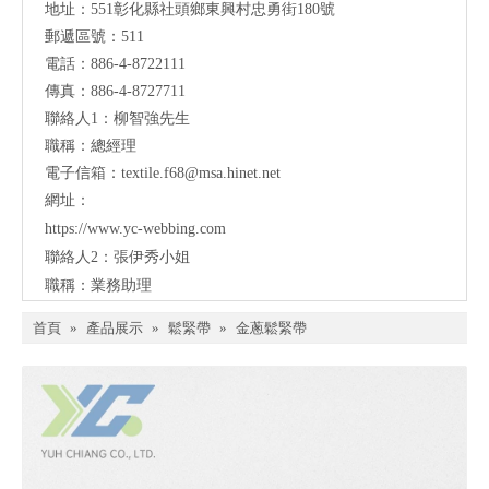
地址：
551彰化縣社頭鄉東興村忠勇街180號
郵遞區號：511
電話：886-4-8722111
傳真：886-4-8727711
聯絡人1：柳智強先生
職稱：總經理
電子信箱：
textile.f68@msa.hinet.net
網址：
https://
www.yc-webbing.com
聯絡人2：張伊秀小姐
職稱：業務助理
首頁
»
產品展示
»
鬆緊帶
»
金蔥鬆緊帶