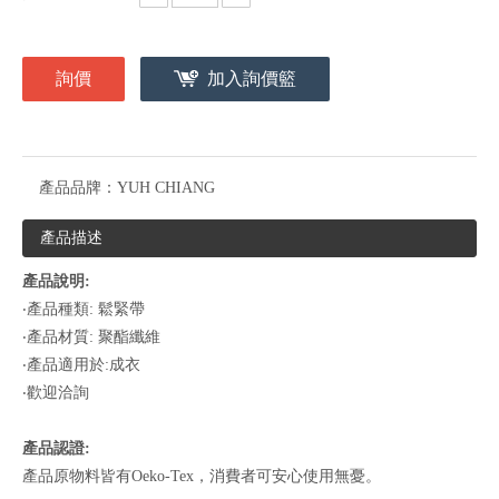
詢價
加入詢價籃
產品品牌：
YUH CHIANG
產品描述
產品說明:
‧產品種類: 鬆緊帶
‧產品材質: 聚酯纖維
‧產品適用於:成衣
‧歡迎洽詢
產品認證:
產品原物料皆有Oeko-Tex，消費者可安心使用無憂。