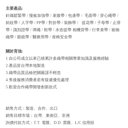
主要產品:
針織鬆緊帶 / 慢板加強帶 / 束腹帶 / 包邊帶 / 毛面帶 / 穿心繩帶 /
斜紋帶 / 人字帶 / PP帶 / 對折帶 / 裝飾帶 / 提花帶 / 子母帶 / 止滑
帶 / 識別證帶 / 彈繩 / 鞋帶 / 水壺提帶 相機背帶 / 行李束帶 / 寵物
織帶 / 眼鏡帶 / 醫療用帶 / 座椅安全帶
關於育強:
1.自公司成立以來已積累許多織帶相關專業知識及服務經驗
2.產品皆台灣本地製造
3.織帶品質品檢把關嚴謹不輕忽
4.售後服務消費者若有疑慮優先處理
5.歡迎合作織帶開發創新款式
銷售方式：製造、合作、出口
銷售目標市場：台灣、東南亞、非洲
詢價付款方式：T.T. 電匯、D.D. 票匯、L/C 信用狀