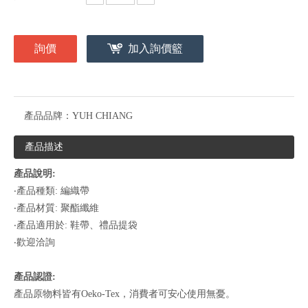
詢價
加入詢價籃
產品品牌：
YUH CHIANG
產品描述
產品說明:
‧產品種類: 編織帶
‧產品材質: 聚酯纖維
‧產品適用於: 鞋帶、禮品提袋
‧歡迎洽詢
產品認證:
產品原物料皆有Oeko-Tex，消費者可安心使用無憂。