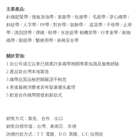
主要產品:
針織鬆緊帶 / 慢板加強帶 / 束腹帶 / 包邊帶 / 毛面帶 / 穿心繩帶 /
斜紋帶 / 人字帶 / PP帶 / 對折帶 / 裝飾帶 / 提花帶 / 子母帶 / 止滑
帶 / 識別證帶 / 彈繩 / 鞋帶 / 水壺提帶 相機背帶 / 行李束帶 / 寵物
織帶 / 眼鏡帶 / 醫療用帶 / 座椅安全帶
關於育強:
1.自公司成立以來已積累許多織帶相關專業知識及服務經驗
2.產品皆台灣本地製造
3.織帶品質品檢把關嚴謹不輕忽
4.售後服務消費者若有疑慮優先處理
5.歡迎合作織帶開發創新款式
銷售方式：製造、合作、出口
銷售目標市場：台灣、東南亞、非洲
詢價付款方式：T.T. 電匯、D.D. 票匯、L/C 信用狀