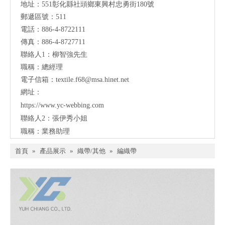
地址：
551彰化縣社頭鄉東興村忠勇街180號
郵遞區號：511
電話：886-4-8722111
傳真：886-4-8727711
聯絡人1：柳智強先生
職稱：總經理
電子信箱：
textile.f68@msa.hinet.net
網址：
https://
www.yc-webbing.com
聯絡人2：張伊秀小姐
職稱：業務助理
首頁
»
產品展示
»
織帶/其他
»
編織帶